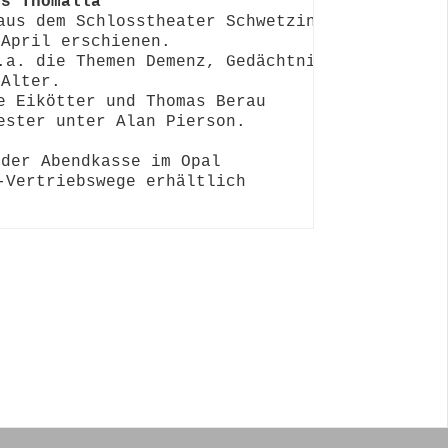
ns Thomalla
aus dem Schlosstheater Schwetzingen 

April erschienen. 

.a. die Themen Demenz, Gedächtnis 

Alter. 

e Eikötter und Thomas Berau 

ester unter Alan Pierson.

der Abendkasse im Opal

-Vertriebswege erhältlich
