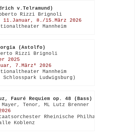
drich v.Telramund)
, 11.Januar, 8./15.März 2026
ationaltheater Mannheim
Borgia (Astolfo)
r 2025

ruar, 7.März* 2026
tionaltheater Mannheim

m Schlosspark Ludwigsburg)
uz, Fauré Requiem op. 48 (Bass)
2026
taatsorchester Rheinische Philharmonie

alle Koblenz