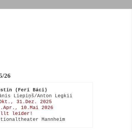
5/26
rstin (Feri Báci)
Okt., 31.Dez. 2025

.Apr., 10.Mai 2026 

ällt leider!
ationaltheater Mannheim