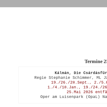
Termine 2
Kálmán, Die Csárdásfü
19./26./28.Sept., 2./5.
1./4./18.Jan., 19./24./26
25.Mai 2026 entf
Oper am Luisenpark (OpaL) N