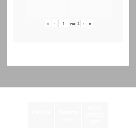
«
‹
von
2
›
»
PETER-
Hercule
Flederm
GRIMES-
s
aus
HP1
0205 (1)