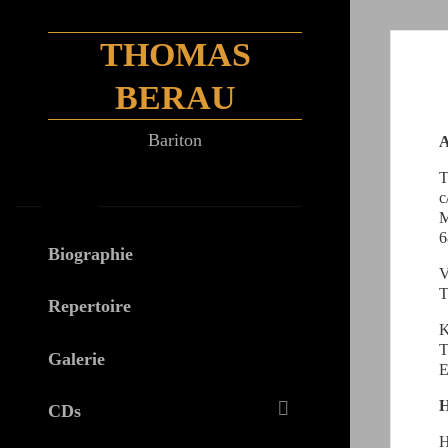
Zum
Inhalt
THOMAS
springen
BERAU
Bariton
A
T
c
MENÜ
M
6
Biographie
V
T
Repertoire
K
T
Galerie
E
H
CDs
H