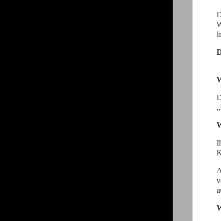
D
W
I
D
W
D
„
W
I
K
A
v
a
W