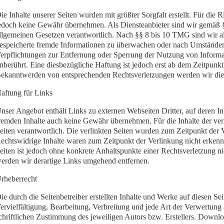
ie Inhalte unserer Seiten wurden mit größter Sorgfalt erstellt. Für die R
edoch keine Gewähr übernehmen. Als Diensteanbieter sind wir gemäß §
llgemeinen Gesetzen verantwortlich. Nach §§ 8 bis 10 TMG sind wir als 
espeicherte fremde Informationen zu überwachen oder nach Umständen z
erpflichtungen zur Entfernung oder Sperrung der Nutzung von Informa
nberührt. Eine diesbezügliche Haftung ist jedoch erst ab dem Zeitpunk
ekanntwerden von entsprechenden Rechtsverletzungen werden wir dies
aftung für Links
nser Angebot enthält Links zu externen Webseiten Dritter, auf deren In
remden Inhalte auch keine Gewähr übernehmen. Für die Inhalte der verlin
eiten verantwortlich. Die verlinkten Seiten wurden zum Zeitpunkt der 
echtswidrige Inhalte waren zum Zeitpunkt der Verlinkung nicht erkennb
eiten ist jedoch ohne konkrete Anhaltspunkte einer Rechtsverletzung 
erden wir derartige Links umgehend entfernen.
rheberrecht
ie durch die Seitenbetreiber erstellten Inhalte und Werke auf diesen S
ervielfältigung, Bearbeitung, Verbreitung und jede Art der Verwertung
chriftlichen Zustimmung des jeweiligen Autors bzw. Erstellers. Downloa