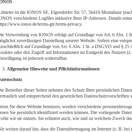
IONOS
nbieter ist die IONOS SE, Elgendorfer Str. 57, 56410 Montabaur (na
ONOS verschiedene Logfiles inklusive Ihrer IP-Adressen. Details en
ttps://www.ionos.de/terms-gtc/terms-privacy.
ie Verwendung von IONOS erfolgt auf Grundlage von Art. 6 Abs. 1 lit.
öglichst zuverlässigen Darstellung unserer Website. Sofern eine entspr
usschließlich auf Grundlage von Art. 6 Abs. 1 lit. a DSGVO und § 25
ookies oder den Zugriff auf Informationen im Endgerät des Nutzers (
inwilligung ist jederzeit widerrufbar.
Allgemeine Hinweise und Pflichtinformationen
atenschutz
ie Betreiber dieser Seiten nehmen den Schutz Ihrer persönlichen Date
ertraulich und entsprechend den gesetzlichen Datenschutzvorschriften 
enn Sie diese Website benutzen, werden verschiedene personenbezog
enen Sie persönlich identifiziert werden können. Die vorliegende Date
ofür wir sie nutzen. Sie erläutert auch, wie und zu welchem Zweck das
ir weisen darauf hin, dass die Datenübertragung im Internet (z. B. be