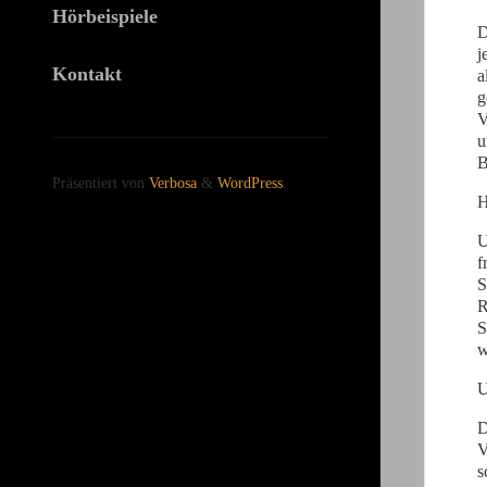
Hörbeispiele
D
j
Kontakt
a
g
V
u
B
Präsentiert von
Verbosa
&
WordPress
.
H
U
f
S
R
S
w
U
D
V
s