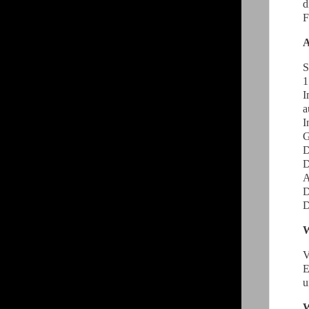
d
F
A
S
1
I
a
I
G
D
D
A
D
D
W
V
E
u
W