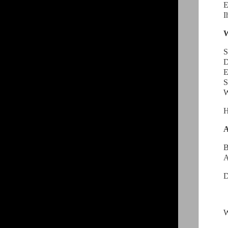
E
I
W
S
D
E
S
W
H
A
B
A
D
W