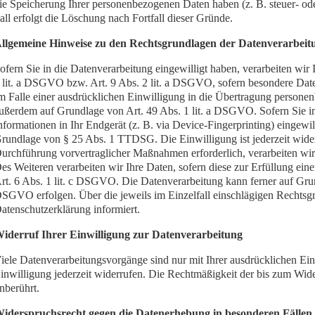
ie Speicherung Ihrer personenbezogenen Daten haben (z. B. steuer- ode
all erfolgt die Löschung nach Fortfall dieser Gründe.
llgemeine Hinweise zu den Rechtsgrundlagen der Datenverarbeitu
ofern Sie in die Datenverarbeitung eingewilligt haben, verarbeiten wi
 lit. a DSGVO bzw. Art. 9 Abs. 2 lit. a DSGVO, sofern besondere Dat
m Falle einer ausdrücklichen Einwilligung in die Übertragung personen
ußerdem auf Grundlage von Art. 49 Abs. 1 lit. a DSGVO. Sofern Sie in
nformationen in Ihr Endgerät (z. B. via Device-Fingerprinting) eingewil
rundlage von § 25 Abs. 1 TTDSG. Die Einwilligung ist jederzeit widerr
urchführung vorvertraglicher Maßnahmen erforderlich, verarbeiten wir
es Weiteren verarbeiten wir Ihre Daten, sofern diese zur Erfüllung eine
rt. 6 Abs. 1 lit. c DSGVO. Die Datenverarbeitung kann ferner auf Grundl
SGVO erfolgen. Über die jeweils im Einzelfall einschlägigen Rechtsg
atenschutzerklärung informiert.
iderruf Ihrer Einwilligung zur Datenverarbeitung
iele Datenverarbeitungsvorgänge sind nur mit Ihrer ausdrücklichen Einw
inwilligung jederzeit widerrufen. Die Rechtmäßigkeit der bis zum Wide
nberührt.
iderspruchsrecht gegen die Datenerhebung in besonderen Fälle