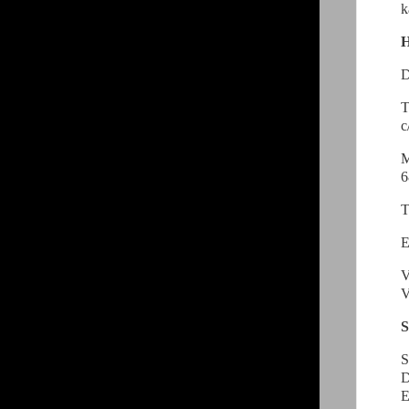
k
H
D
T
c
M
6
T
E
V
V
S
S
D
E