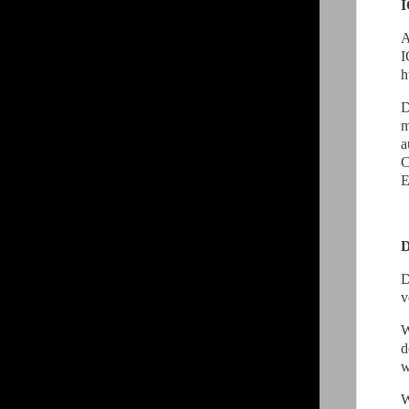
A
I
h
D
m
a
C
E
D
D
v
W
d
w
W