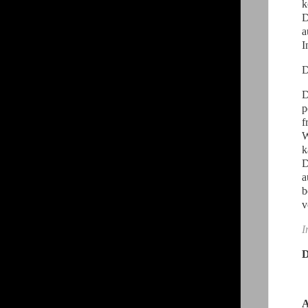
k
D
a
I
D
D
p
f
W
k
D
a
b
v
I
D
A